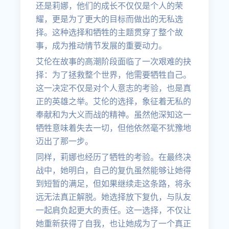
还是莉娜，他们的成长不仅仅是个人的荣
耀，更是为了更大的目标而做出的无私选
择。这种选择和牺牲的主题贯穿了整个故
事，成为推动情节发展的重要动力。
艾伦在故事的高潮阶段面临了一次艰难的抉
择：为了拯救整个世界，他需要牺牲自己。
这一决定不仅是对个人意志的考验，也是真
正的英雄之举。艾伦的选择，象征着无私的
奉献和为大义而战的精神。虽然他深知这一
牺牲意味着失去一切，但他依然毫不犹豫地
迈出了那一步。
同样，莉娜也经历了牺牲的考验。在最终决
战中，她明白，自己的复仇虽然能够让她得
到短暂的满足，但如果继续走这条路，将永
远无法真正解脱。她选择放下复仇，与队友
一起肩负起更大的责任。这一选择，不仅让
她重新获得了自我，也让她成为了一个真正