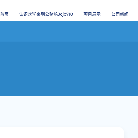
首页
认识欢迎来到公赌船jcjc710
项目展示
公司新闻