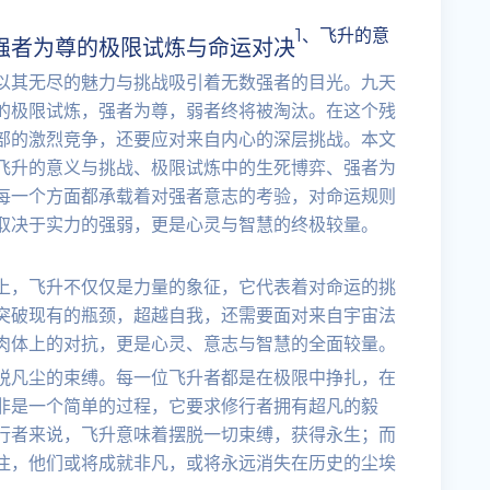
1、飞升的意
强者为尊的极限试炼与命运对决
以其无尽的魅力与挑战吸引着无数强者的目光。九天
的极限试炼，强者为尊，弱者终将被淘汰。在这个残
部的激烈竞争，还要应对来自内心的深层挑战。本文
飞升的意义与挑战、极限试炼中的生死博弈、强者为
每一个方面都承载着对强者意志的考验，对命运规则
取决于实力的强弱，更是心灵与智慧的终极较量。
上，飞升不仅仅是力量的象征，它代表着对命运的挑
突破现有的瓶颈，超越自我，还需要面对来自宇宙法
肉体上的对抗，更是心灵、意志与智慧的全面较量。
脱凡尘的束缚。每一位飞升者都是在极限中挣扎，在
非是一个简单的过程，它要求修行者拥有超凡的毅
行者来说，飞升意味着摆脱一切束缚，获得永生；而
注，他们或将成就非凡，或将永远消失在历史的尘埃