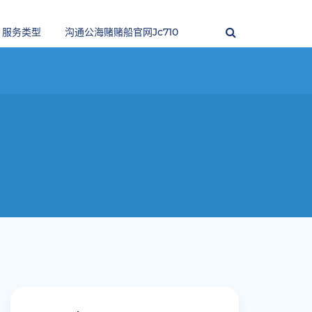
服务类型
沟通公海赌赌船官网jc710