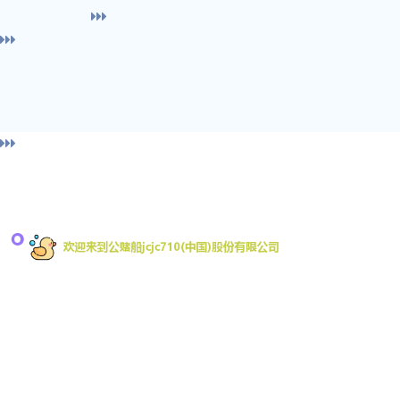
导
欢迎来到公赌船jcjc710是一家专注移动互联网游戏
的开发商，致力于为全球移动平台开发游戏。拥有
船jc
行业内丰富的游戏开发经验。其中手机网游占据
App Store畅销榜前列近一年时间，被多家业内媒体