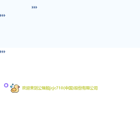
导
欢迎来到公赌船jcjc710是一家专注移动互联网游戏
的开发商，致力于为全球移动平台开发游戏。拥有
船jc
行业内丰富的游戏开发经验。其中手机网游占据
App Store畅销榜前列近一年时间，被多家业内媒体