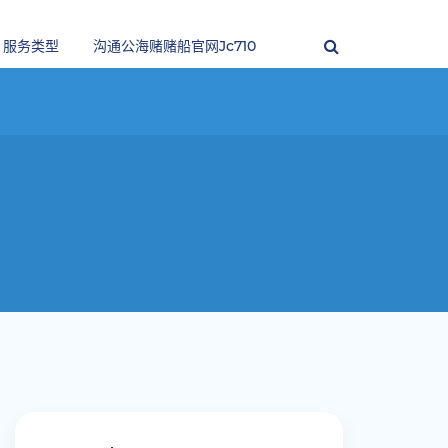
服务类型
沟通公海赌赌船官网jc710