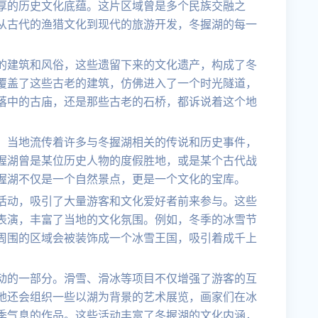
厚的历史文化底蕴。这片区域曾是多个民族交融之
从古代的渔猎文化到现代的旅游开发，冬握湖的每一
的建筑和风俗，这些遗留下来的文化遗产，构成了冬
覆盖了这些古老的建筑，仿佛进入了一个时光隧道，
落中的古庙，还是那些古老的石桥，都诉说着这个地
。当地流传着许多与冬握湖相关的传说和历史事件，
握湖曾是某位历史人物的度假胜地，或是某个古代战
握湖不仅是一个自然景点，更是一个文化的宝库。
活动，吸引了大量游客和文化爱好者前来参与。这些
表演，丰富了当地的文化氛围。例如，冬季的冰雪节
周围的区域会被装饰成一个冰雪王国，吸引着成千上
动的一部分。滑雪、滑冰等项目不仅增强了游客的互
地还会组织一些以湖为背景的艺术展览，画家们在冰
季气息的作品。这些活动丰富了冬握湖的文化内涵，