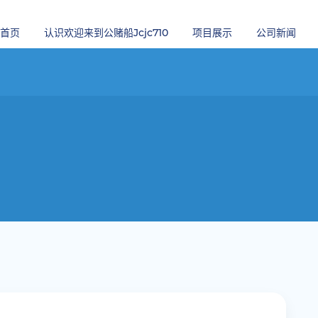
首页
认识欢迎来到公赌船jcjc710
项目展示
公司新闻