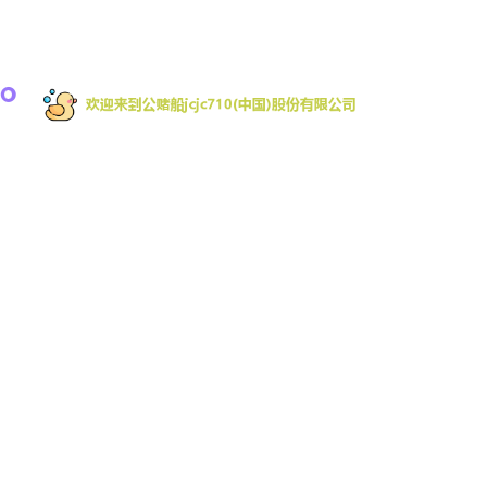
欢迎来到公赌船jcjc710是一家专注移动互联网游戏的
开发商，致力于为全球移动平台开发游戏。拥有行
业内丰富的游戏开发经验。其中手机网游占据App
Store畅销榜前列近一年时间，被多家业内媒体授予
优秀手机网游,受欢迎手机游戏,等荣誉。并提供注
册、开户及娱乐登录服务。公司精通跨平台游戏研
发,具备成熟的外包业务能力。