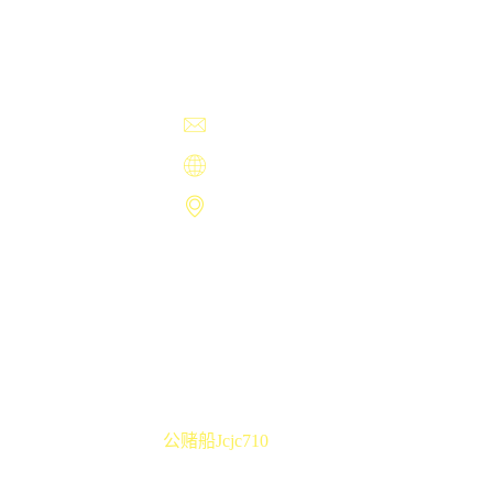
+13594780382
首页
认识欢迎来到公赌
jc710
devilish@yahoo.com
项目展示
https://www.shuzhimiaomu.com
公司新闻
服务类型
临夏市夕响神殿320号
沟通公海赌赌船官
710
Copyright ©
公赌船jcjc710
.