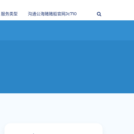
服务类型
沟通公海赌赌船官网jc710