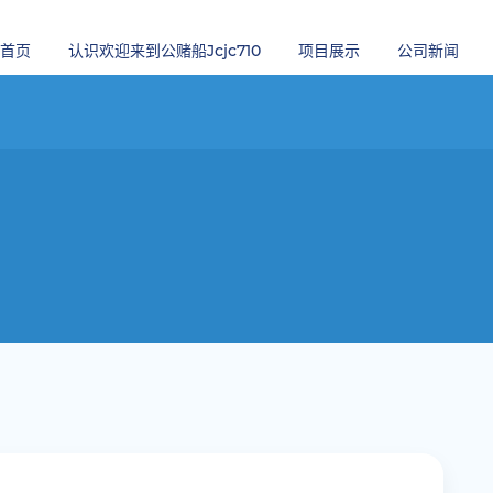
首页
认识欢迎来到公赌船jcjc710
项目展示
公司新闻