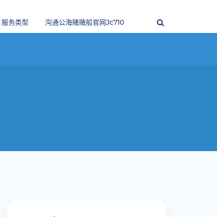
服务类型
沟通公海赌赌船官网jc710