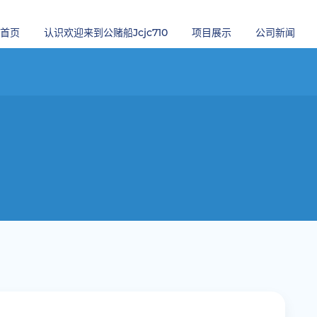
首页
认识欢迎来到公赌船jcjc710
项目展示
公司新闻