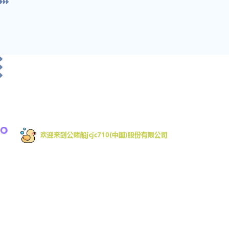
欢迎来到公赌船jcjc710是一家专注移动互联网游戏的
开发商，致力于为全球移动平台开发游戏。拥有行
业内丰富的游戏开发经验。其中手机网游占据App
Store畅销榜前列近一年时间，被多家业内媒体授予
优秀手机网游,受欢迎手机游戏,等荣誉。并提供注