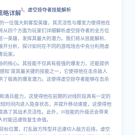
1、虚空掠夺者技能解析
策略详解
》中的一位强大刺客型英雄，其灵活性与爆发力使得他在
将从四个方面为玩家们详细解析虚空掠夺者的全方位
这一英雄，发挥其最大的潜力。我们将从技能解析、
展开分析，探讨如何在不同的游戏场合中充分利用虚
者玩家。
胁的核心。其技能不仅具有极强的爆发力，还能提供
感知”是其最关键的技能之一，它使得他在击杀敌人
供了极高的爆发潜力。这使得虚空掠夺者能够在击杀
耗和清兵能力，这使得他在前期的对线阶段具有一定的
他短时间内进入隐身状态，并提升移动速度，这使得他
提高了其战术灵活性。此外，W技能的升级还会带来
人时能迅速恢复生命值。
向目标位置，打乱敌方阵型并迅速切入敌方后排。虚空