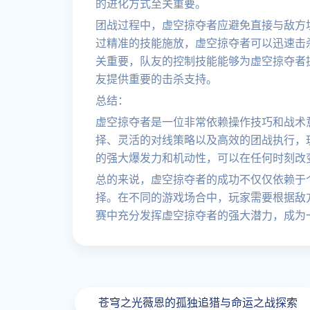
的进化方式至关重要。
团战过程中，虚空掠夺者应避免直接与敌方
过精准的技能施放，虚空掠夺者可以迅速击
关重要，队友的控制技能能够为虚空掠夺者
友提供重要的击杀支持。
总结：
虚空掠夺者是一位非常依赖操作技巧和战术
择、灵活的对线策略以及高效的团战执行，
的强大爆发力和机动性，可以在任何时刻改
总的来说，虚空掠夺者的成功不仅仅依赖于
择。在不同的游戏场合中，玩家需要根据敌
赛中充分发挥虚空掠夺者的强大潜力，成为
苍穹之光薇恩的孤独追猎与命运之战探索