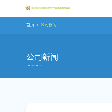
首页
公司新闻
公司新闻