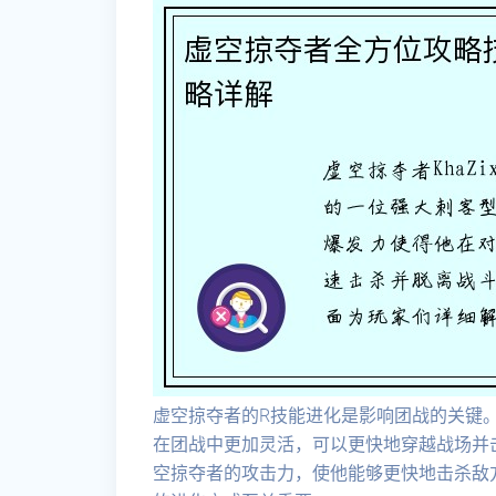
虚空掠夺者的R技能进化是影响团战的关键。
在团战中更加灵活，可以更快地穿越战场并击
空掠夺者的攻击力，使他能够更快地击杀敌