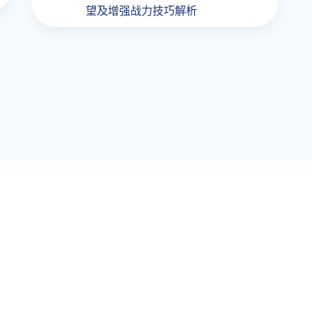
望及增强战力技巧解析
航
Contact Us
首页