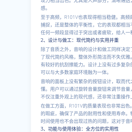
现力相当出色。尤其是人声部分，清晰通透
感。
至于高频，R101V也表现得相当稳健。高
捕捉，还是整体的平衡性，它的表现都相当不
任何一频段显得过于突出或者疲软，给人一
2、设计与做工：现代简约与实用并重
除了音质之外，音响的设计和做工同样决定了
了现代简约风格，整体外形简洁而不失优雅
有较好的抗刮擦能力。设计上没有过多复杂
可以与大多数家庭环境融为一体。
音响的面板上没有繁杂的按钮设计，取而代
懂。用户可以通过旋转音量旋钮来调节音量
不仅注重外观上的现代感，还非常注重操作
在做工方面，R101V的质量表现也非常出
的瑕疵，确保了产品的耐用性和使用寿命。特
时间使用也不会出现过热的问题，这对于音
3、功能与使用体验：全方位的实用性