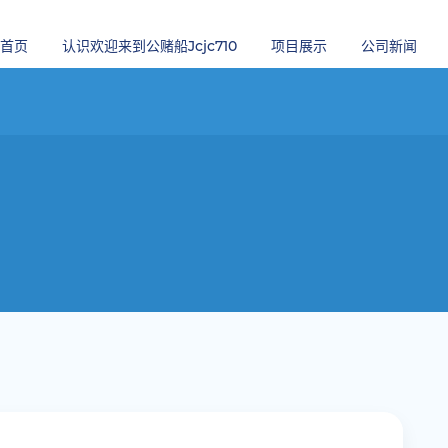
首页
认识欢迎来到公赌船jcjc710
项目展示
公司新闻