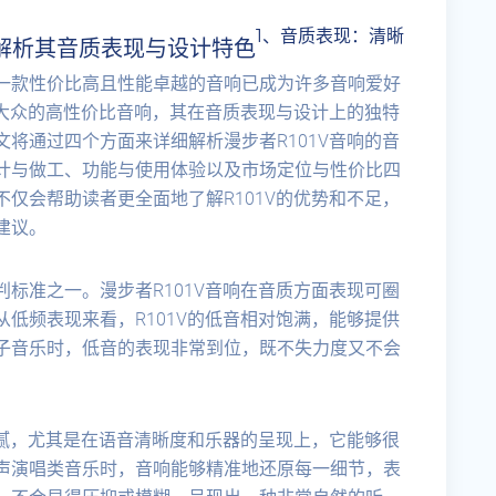
1、音质表现：清晰
 解析其音质表现与设计特色
一款性价比高且性能卓越的音响已成为许多音响爱好
向大众的高性价比音响，其在音质表现与设计上的独特
将通过四个方面来详细解析漫步者R101V音响的音
计与做工、功能与使用体验以及市场定位与性价比四
仅会帮助读者更全面地了解R101V的优势和不足，
建议。
标准之一。漫步者R101V音响在音质方面表现可圈
低频表现来看，R101V的低音相对饱满，能够提供
子音乐时，低音的表现非常到位，既不失力度又不会
。
细腻，尤其是在语音清晰度和乐器的呈现上，它能够很
声演唱类音乐时，音响能够精准地还原每一细节，表