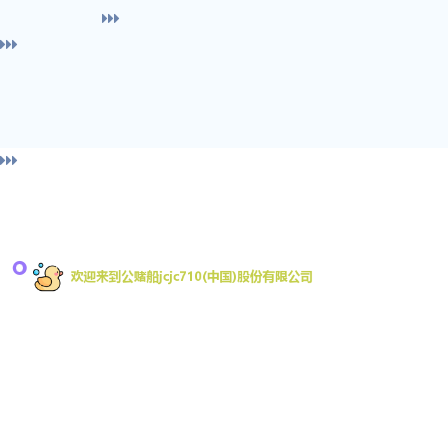
导
欢迎来到公赌船jcjc710是一家专注移动互联网游戏
的开发商，致力于为全球移动平台开发游戏。拥有
船jc
行业内丰富的游戏开发经验。其中手机网游占据
App Store畅销榜前列近一年时间，被多家业内媒体