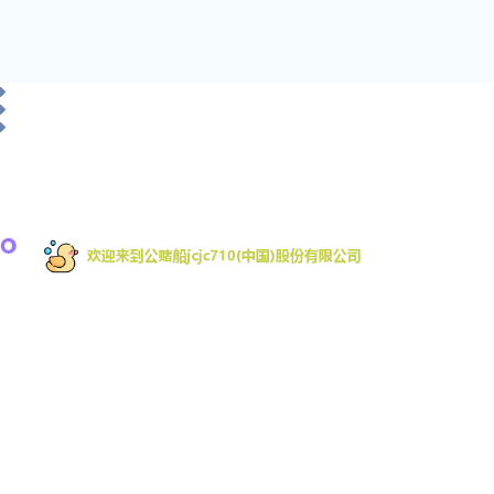
欢迎来到公赌船jcjc710是一家专注移动互联网游戏的
开发商，致力于为全球移动平台开发游戏。拥有行
业内丰富的游戏开发经验。其中手机网游占据App
Store畅销榜前列近一年时间，被多家业内媒体授予
优秀手机网游,受欢迎手机游戏,等荣誉。并提供注
册、开户及娱乐登录服务。公司精通跨平台游戏研